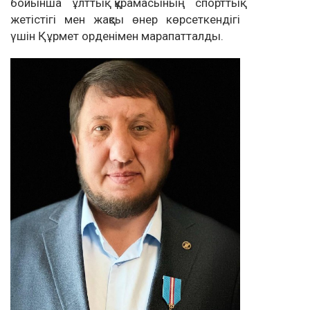
бойынша ұлттық құрамасының спорттық
жетістігі мен жақсы өнер көрсеткендігі
үшін Құрмет орденімен марапатталды.