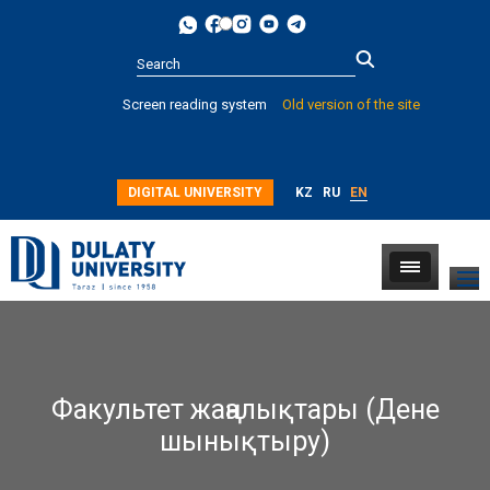
Type 2 or
Screen reading system
Old version of the site
more
characters for
results.
DIGITAL UNIVERSITY
KZ
RU
EN
Факультет жаңалықтары (Дене
шынықтыру)