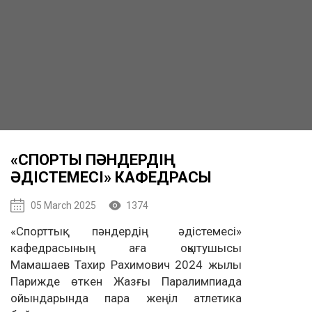
«СПОРТЫҚ ПӘНДЕРДІҢ
ӘДІСТЕМЕСІ» КАФЕДРАСЫ
05 March 2025
1374
«Спорттық пәндердің әдістемесі»
кафедрасының аға оқытушысы
Мамашаев Тахир Рахимович 2024 жылы
Парижде өткен Жазғы Паралимпиада
ойындарында пара жеңіл атлетика