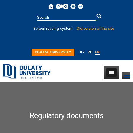
Type 2 or
Screen reading system
Old version of the site
more
characters for
results.
DIGITAL UNIVERSITY
KZ
RU
EN
Regulatory documents