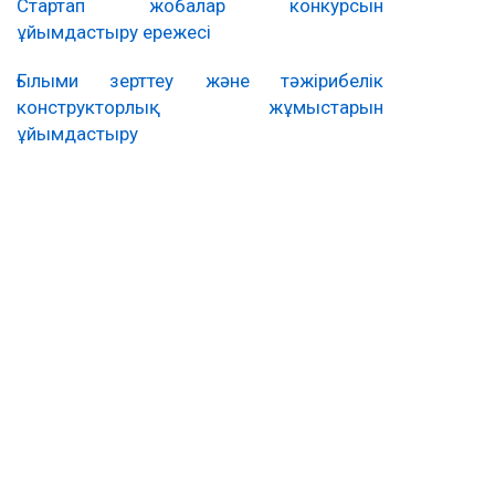
Стартап жобалар конкурсын
ұйымдастыру ережесі
Ғылыми зерттеу және тәжірибелік
конструкторлық жұмыстарын
ұйымдастыру