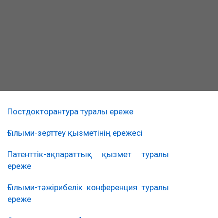
Постдокторантура туралы ереже
Ғылыми-зерттеу қызметінің ережесі
Патенттік-ақпараттық қызмет туралы
ереже
Ғылыми-тәжірибелік конференция туралы
ереже