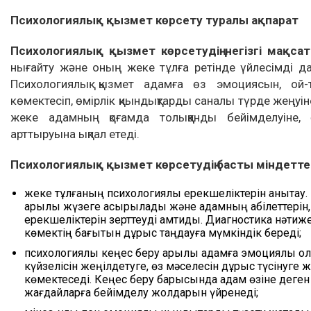
Психологиялық қызмет көрсету туралы ақпарат
Психологиялық қызмет көрсетудің негізгі мақс
нығайту және оның жеке тұлға ретінде үйлесімді 
Психологиялық қызмет адамға өз эмоциясын, ой-т
көмектесіп, өмірлік қиындықтарды саналы түрде жеңуі
жеке адамның қоғамда толыққанды бейімделуіне,
арттыруына ықпал етеді.
Психологиялық қызмет көрсетудің басты міндеттер
жеке тұлғаның психологиялық ерекшеліктерін анықтау.
арқылы жүзеге асырылады және адамның қабілеттерін, бе
ерекшеліктерін зерттеуді қамтиды. Диагностика нәтиже
көмектің бағытын дұрыс таңдауға мүмкіндік береді;
психологиялық кеңес беру арқылы адамға эмоциялық қо
күйзелісін жеңілдетуге, өз мәселесін дұрыс түсінуге
көмектеседі. Кеңес беру барысында адам өзіне деген 
жағдайларға бейімделу жолдарын үйренеді;