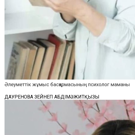
Әлеуметтік жұмыс басқармасының психолог маманы
ДАУРЕНОВА ЗЕЙНЕП АБДІМӘЖИТҚЫЗЫ