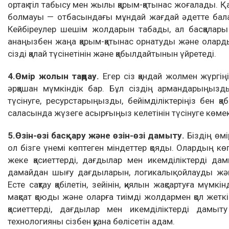
ортақ тіл табысу мен жылы қарым-қатынас жоғалады. Қақ
болмауы — отбасындағы мұндай жағдай әдетте балала
Кейбіреулер шешім жолдарын табады, ал басқалары ү
анаңызбен жаңа қарым-қатынас орнатуды және оларды
сізді қалай түсінетінін және қабылдайтынын үйретеді.
4.
Өмір жолын таңдау.
Егер сіз қандай жолмен жүргіңі
әрқашан мүмкіндік бар. Бұл сіздің армандарыңызды
түсінуге, ресурстарыңызды, бейімділіктеріңіз бен қаб
саласында жүзеге асырғыңыз келетінін түсінуге көмек
5.
Өзін-өзі басқару және өзін-өзі дамыту.
Біздің өмі
ол бізге үнемі көптеген міндеттер қояды. Олардың кө
жеке қасиеттерді, дағдылар мен икемділіктерді да
дамайдан шығу дағдыларын, логикалық ойлауды ж
Есте сақтау қабілетін, зейінін, қиялын жақсартуға мүмкі
мақсат қоюды және оларға тиімді жолдармен қол жеткі
қасиеттерді, дағдылар мен икемділіктерді дамы
технологияны сізбен қуана бөлісетін адам.