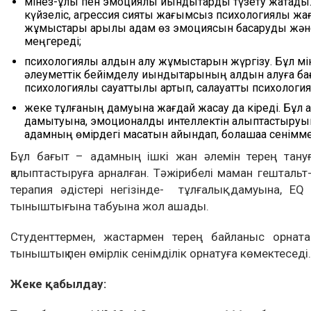
мінез-құлық пен эмоциялық қиындықтарды түзету жатады
күйзеліс, агрессия сияқты жағымсыз психологиялық жа
жұмыстары арқылы адам өз эмоциясын басқаруды жән
меңгереді;
психологиялық алдын алу жұмыстарын жүргізу. Бұл мін
әлеуметтік бейімделу қиындықтарының алдын алуға ба
психологиялық сауаттылық артып, салауатты психология
жеке тұлғаның дамуына жағдай жасау да кіреді. Бұл ад
дамытуына, эмоционалдық интеллектін қалыптастыру
адамның өмірдегі мақсатын айқындап, болашаққа сенімме
Бұл бағыт – адамның ішкі жан әлемін терең тануға
қалыптастыруға арналған. Тәжірибелі маман гештальт-
терапия әдістері негізінде- тұлғалық дамуына, 
тыныштығына табуына жол ашады.
Студенттермен, жастармен терең байланыс орната
тыныштық пен өмірлік сенімділік орнатуға көмектеседі.
Жеке қабылдау: