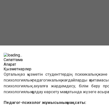
Сипаттама
Ақпарат
Қызметкерлер
Орталық өз қызметін студенттердің психикалық ж
психологиялық-педагогикалық жағдайларды қамтамасы
психологиялық ахуалға жәрдемдесу, білім беру про
психологиялық қолдау көрсету мақсатында жүзеге асыр
Педагог-психолог жұмысының мақсаты: