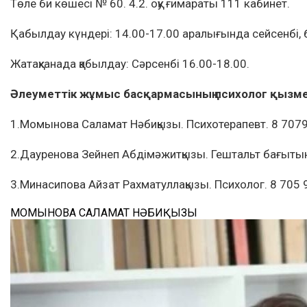
Төле би көшесі № 60. 4.2. оқу ғимараты 111 кабинет.
Қабылдау күндері: 14.00-17.00 аралығында сейсенбі, 
Жатақханада қабылдау: Сәрсенбі 16.00-18.00.
Әлеуметтік жұмыс басқармасының психолог қызме
1.Момынова Саламат Нәбиқызы. Психотерапевт. 8 70
2.Дауренова Зейнеп Абдімәжитқызы. Гештальт бағыты
3.Минасипова Айзат Рахматуллақызы. Психолог. 8 705
МОМЫНОВА САЛАМАТ НӘБИҚЫЗЫ