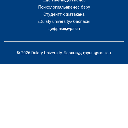
Әдеп жөніндегі кеңес
Психологиялық кеңес беру
Студенттік жатақхана
«Dulaty university» баспасы
Цифрлық мұрағат
© 2026 Dulaty University. Барлық құқықтары қорғалған.