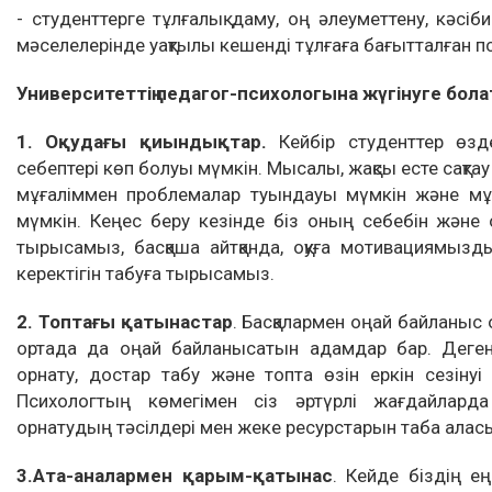
- студенттерге тұлғалық даму, оң әлеуметтену, кәсіби
мәселелерінде уақтылы кешенді тұлғаға бағытталған п
Университеттің педагог-психологына жүгінуге бол
1.
Оқудағы қиындықтар.
Кейбір студенттер өзд
себептері көп болуы мүмкін. Мысалы, жақсы есте сақтау 
мұғаліммен проблемалар туындауы мүмкін және мұны
мүмкін. Кеңес беру кезінде біз оның себебін және 
тырысамыз, басқаша айтқанда, оқуға мотивациямызд
керектігін табуға тырысамыз.
2.
Топтағы қатынастар
. Басқалармен оңай байланыс о
ортада да оңай байланысатын адамдар бар. Дегенм
орнату, достар табу және топта өзін еркін сезінуі
Психологтың көмегімен сіз әртүрлі жағдайларда
орнатудың тәсілдері мен жеке ресурстарын таба алас
3.
Ата-аналармен қарым-қатынас
. Кейде біздің 