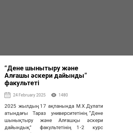
“Дене шынықтыру және
Алғашқы әскери дайындық”
факультеті
24 February 2025
1480
2025 жылдың 17 ақпанында М.Х.Дулати
атындағы Тараз университетінің “Дене
шынықтыру және Алғашқы әскери
дайындық” факультетінің 1-2 курс