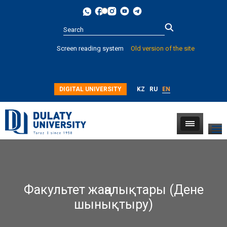
Type 2 or
Screen reading system
Old version of the site
more
characters for
results.
DIGITAL UNIVERSITY
KZ
RU
EN
Факультет жаңалықтары (Дене
шынықтыру)