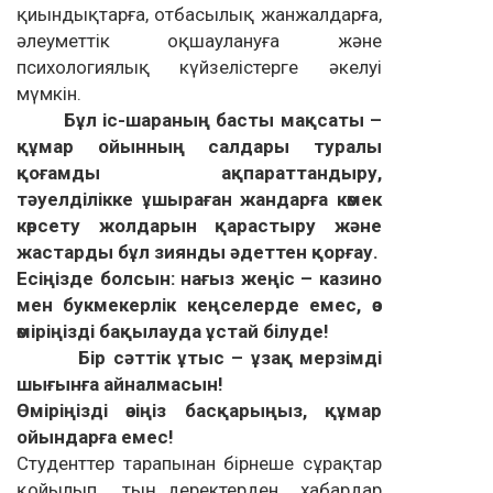
қиындықтарға, отбасылық жанжалдарға,
әлеуметтік оқшаулануға және
психологиялық күйзелістерге әкелуі
мүмкін.
Бұл іс-шараның басты мақсаты –
құмар ойынның салдары туралы
қоғамды ақпараттандыру,
тәуелділікке ұшыраған жандарға көмек
көрсету жолдарын қарастыру және
жастарды бұл зиянды әдеттен қорғау.
Есіңізде болсын: нағыз жеңіс – казино
мен букмекерлік кеңселерде емес, өз
өміріңізді бақылауда ұстай білуде!
Бір сәттік ұтыс – ұзақ мерзімді
шығынға айналмасын!
Өміріңізді өзіңіз басқарыңыз, құмар
ойындарға емес!
Студенттер тарапынан бірнеше сұрақтар
қойылып, тың деректерден хабардар