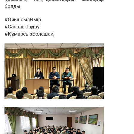
болды.
#ОйынсызӨмір
#СаналыТаңдау
#ҚұмарсызБолашақ