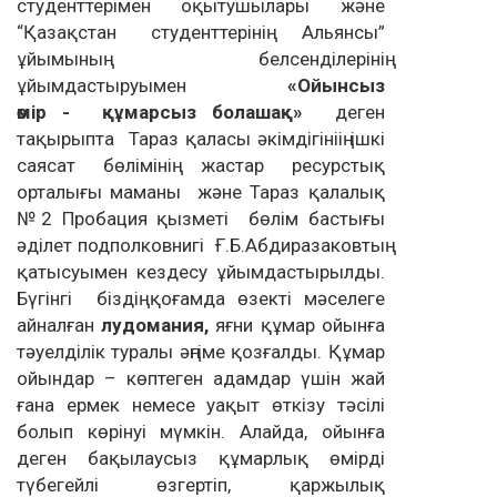
студенттерімен оқытушылары және
“Қазақстан студенттерінің Альянсы”
ұйымының белсенділерінің
ұйымдастыруымен
«Ойынсыз
өмір
-
құмарсыз болашақ»
деген
тақырыпта Тараз қаласы әкімдігініің ішкі
саясат бөлімінің жастар ресурстық
орталығы маманы және Тараз қалалық
№2 Пробация қызметі бөлім бастығы
әділет подполковнигі Ғ.Б.Абдиразаковтың
қатысуымен кездесу ұйымдастырылды.
Бүгінгі біздің қоғамда өзекті мәселеге
айналған
лудомания
,
яғни құмар ойынға
тәуелділік туралы әңгіме қозғалды. Құмар
ойындар – көптеген адамдар үшін жай
ғана ермек немесе уақыт өткізу тәсілі
болып көрінуі мүмкін. Алайда, ойынға
деген бақылаусыз құмарлық өмірді
түбегейлі өзгертіп, қаржылық