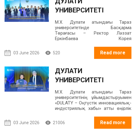
ДУЛАТИ
УНИВЕРСИТЕТІ
ХАЛЫҚАРАЛЫҚ
М.Х. Дулати атындағы Тараз
СЕРІКТЕСТЕРМЕН
университетінде Басқарма
Төрағасы – Ректор Ләззат
ЫНТЫМАҚТАСТЫҚТЫ
Еркінбаева Корея
Республикасының Алматы
ДАМЫТУДА
қаласындағы Бас консулдығының
Read more
03 June 2026
520
делегациясымен ресми кездесу
өткізді.
ДУЛАТИ
УНИВЕРСИТЕТІ
ӨҢІРЛІК
М.Х. Дулати атындағы Тараз
ИННОВАЦИЯЛЫҚ-
университетінің ұйымдастыруымен
«DULATY – Оңтүстік инновациялық-
ИНДУСТРИЯЛЫҚ ХАБ
индустриялық хабы» атты өңірлік
форум жоғары деңгейде өтті.
ҚАЛЫПТАСТЫРУДЫҢ
Read more
03 June 2026
21006
ЖАҢА БАҒЫТТАРЫН
АЙҚЫНДАДЫ