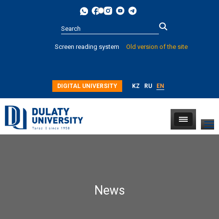
Type 2 or
Screen reading system
Old version of the site
more
characters for
results.
DIGITAL UNIVERSITY
KZ
RU
EN
News