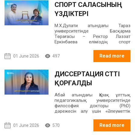
СПОРТ САЛАСЫНЫҢ
ҮЗДІКТЕРІ
МАРАПАТТАЛДЫ
М.Х.Дулати атындағы Тараз
университетінде Басқарма
Төрағасы – Ректор Ләззат
Еркінбаева еліміздің спорт
саласына үлес қосып жүрген
жеңімпаз спортшылар мен
Read more
01 June 2026
497
жаттықтырушыларға марапаттарын
табыстады.
ДИССЕРТАЦИЯ СӘТТІ
ҚОРҒАЛДЫ
Абай атындағы Қазақ ұлттық
педагогикалық университетінде
философия докторы (PhD)
дәрежесін алу үшін «Әлеуметтік
психология» кафедрасының аға
оқытушысы Венера Сарбасова
Read more
01 June 2026
570
«6D010300 – Педагогика және
психология» білім беру