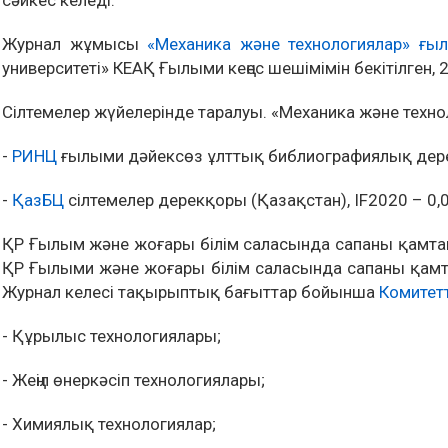
сәйкес келеді.
Журнал жұмысы
«Механика және технологиялар» ғы
университеті» КЕАҚ Ғылыми кеңес шешімімін бекітілген
Сілтемелер жүйелерінде таралуы. «Механика және технол
-
РИНЦ
ғылыми дәйексөз ұлттық библиографиялық дерек
-
ҚазБЦ
сілтемелер дерекқоры (Қазақстан), IF2020 – 0,
ҚР Ғылым және жоғары білім саласында сапаны қамтамас
ҚР Ғылыми және жоғары білім саласында сапаны қамтама
Журнал келесі тақырыптық бағыттар бойынша
Комитетті
- Құрылыс технологиялары;
- Жеңіл өнеркәсіп технологиялары;
- Химиялық технологиялар;