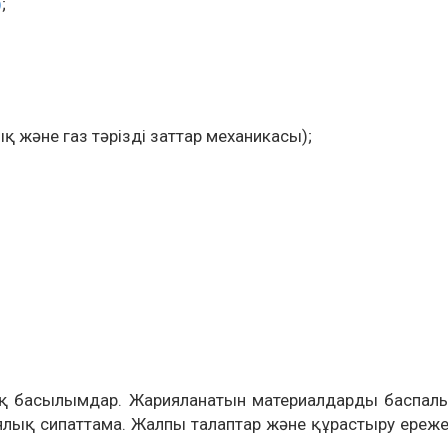
)
;
қ және газ тәрізді заттар механикасы);
тық басылымдар. Жарияланатын материалдарды баспал
лық сипаттама. Жалпы талаптар және құрастыру ереже