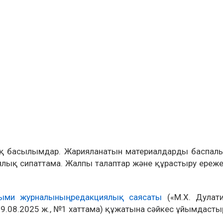
тық басылымдар. Жарияланатын материалдарды баспал
лық сипаттама. Жалпы талаптар және құрастыру ереже
ылыми журналының редакциялық саясаты
(«М.Х. Дулат
, 29.08.2025 ж., №1 хаттама) құжатына сәйкес ұйымдаст