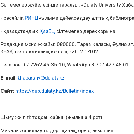
Сілтемелер жүйелерінде таралуы. «Dulaty University Ха
- ресейлік
РИНЦ
ғылыми дәйексөздеу ұлттық библиогр
- қазақстандық
ҚазБЦ
сілтемелер дерекқорына
Редакция мекен-жайы: 080000, Тараз қаласы, Әулие ата
КЕАҚ технологиялық кешені, каб. 2.1-102.
Телефон: +7 7262 45-35-10, WhatsApp 8 707 427 48 01
E-mail:
khabarshy@dulaty.kz
Сайт:
https://dub.dulaty.kz/Bulletin/index
Шығу жиілігі: тоқсан сайын (жылына 4 рет)
Мақала жариялау тілдері: қазақ, орыс, ағылшын