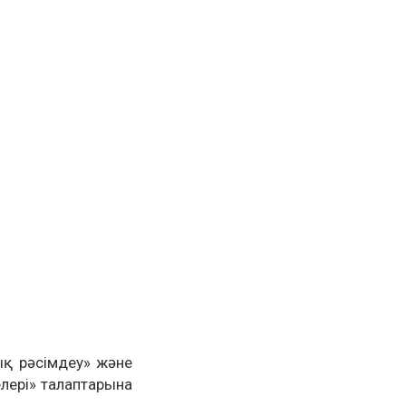
ық рәсімдеу» және
лері» талаптарына