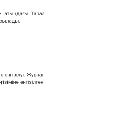
и атындағы Тараз
ырылады.
енгізілуі.
Журнал
зіміне енгізілген.