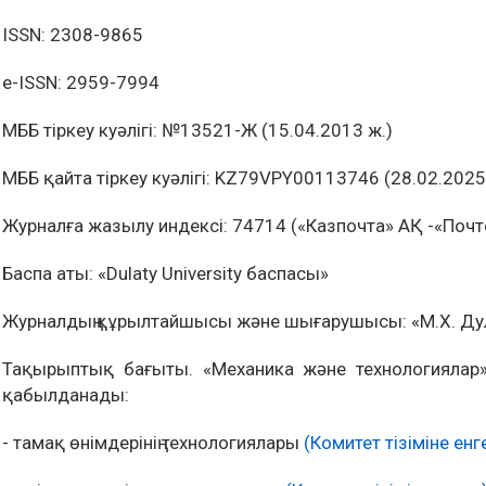
ISSN: 2308-9865
e-ISSN: 2959-7994
МББ тіркеу куәлігі: №13521-Ж (15.04.2013 ж.)
МББ қайта тіркеу куәлігі: KZ79VPY00113746 (28.02.2025
Журналға жазылу индексі:
74714 («Казпочта» АҚ -«Почт
Баспа аты: «Dulaty University баспасы»
Журналдың құрылтайшысы және шығарушысы: «М.Х. Дул
Тақырыптық бағыты. «Механика және технологиялар
қабылданады:
- тамақ өнімдерінің технологиялары
(Комитет тізіміне енг