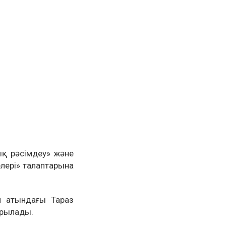
ық рәсімдеу» және
лері» талаптарына
и атындағы Тараз
ырылады.