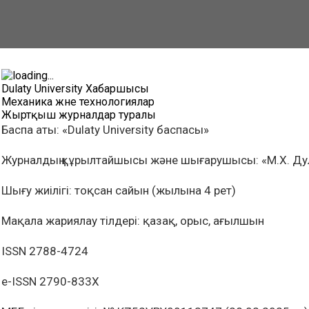
Dulaty University Хабаршысы
Механика және технологиялар
Жыртқыш журналдар туралы
Баспа аты: «Dulaty University баспасы»
Журналдың құрылтайшысы және шығарушысы: «М.Х. Дул
Шығу жиілігі: тоқсан сайын (жылына 4 рет)
Мақала жариялау тілдері: қазақ, орыс, ағылшын
ISSN 2788-4724
e-ISSN 2790-833X