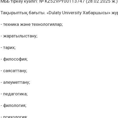
МББ тіркеу куәлігі: № KZ52VPY00113747 (28.02.2025 ж.)
Тақырыптық бағыты. «Dulaty University Хабаршысы» ж
- техника және технологиялар;
- жаратылыстану;
- тарих;
- философия;
- саясаттану;
- әлеуметтану;
- педагогика;
- филология;
- психология;