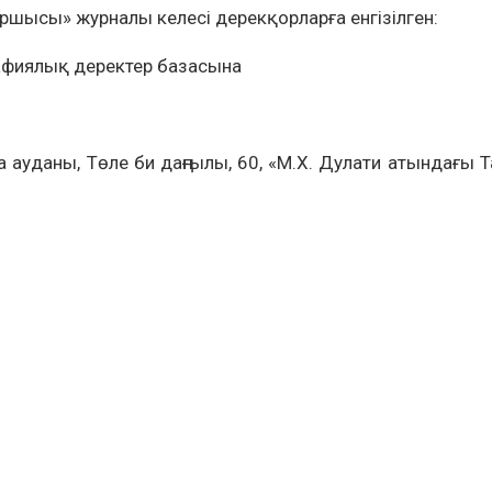
баршысы» журналы келесі дерекқорларға енгізілген:
афиялық деректер базасына
 ауданы, Төле би даңғылы, 60, «М.Х. Дулати атындағы Т