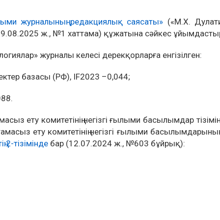
лыми журналының редакциялық саясаты»
(«М.Х. Дулат
, 29.08.2025 ж., №1 хаттама) құжатына сәйкес ұйымдаст
огиялар» журналы келесі дерекқорларға енгізілген:
тер базасы (РФ), IF2023 –0,044;
088.
ыз ету комитетінің негізгі ғылыми басылымдар тізіміне 
сыз ету комитетінің негізгі ғылыми басылымдарының ті
ң 2-тізімінде
бар (12.07.2024 ж., №603 бұйрық):