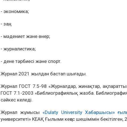
- экономика;
- заң;
- мәдениет және өнер;
- журналистика;
- дене тәрбиесі және спорт.
Журнал 2021 жылдан бастап шығады.
Журнал ГОСТ 7.5-98 «Журналдар, жинақтар, ақпарат
ГОСТ 7.1-2003 «Библиографиялық жазба. Библиография
сәйкес келеді.
Журнал жұмысы
«Dulaty University Хабаршысы» ғ
университеті» КЕАҚ Ғылыми кеңес шешімімін бекітілген