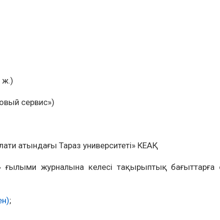
 ж.)
овый сервис»)
ати атындағы Тараз университеті» КЕАҚ
» ғылыми журналына келесі тақырыптық
бағыттарға
ен)
;