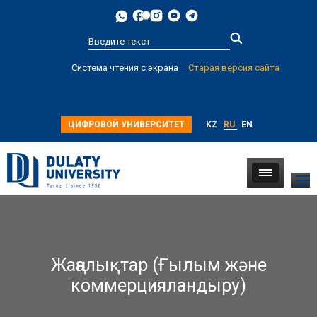
Type 2 or
Система чтения с экрана
Старая версия сайта
more
characters for
results.
ЦИФРОВОЙ УНИВЕРСИТЕТ
KZ
RU
EN
Жаңалықтар (Ғылым және
коммерцияландыру)