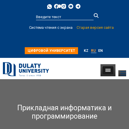
Type 2 or
Система чтения с экрана
Старая версия сайта
more
characters for
results.
ЦИФРОВОЙ УНИВЕРСИТЕТ
KZ
RU
EN
Прикладная информатика и
программирование