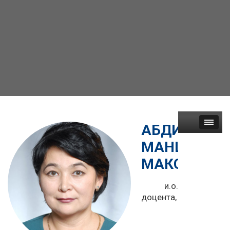
АБДИМОМЫ
МАНШУК
МАКСУТОВ
и.о.
доцента,