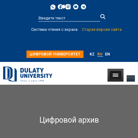
Type 2 or
Система чтения с экрана
Старая версия сайта
more
characters for
results.
ЦИФРОВОЙ УНИВЕРСИТЕТ
KZ
RU
EN
Цифровой архив