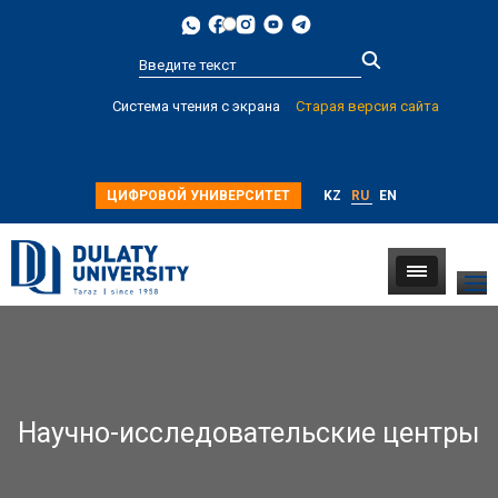
Type 2 or
Система чтения с экрана
Старая версия сайта
more
characters for
results.
ЦИФРОВОЙ УНИВЕРСИТЕТ
KZ
RU
EN
Научно-исследовательские центры