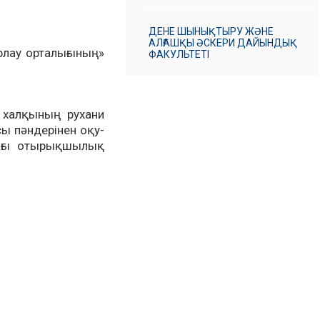
ДЕНЕ ШЫНЫҚТЫРУ ЖӘНЕ
АЛҒАШҚЫ ӘСКЕРИ ДАЙЫНДЫҚ
рлау орталығының»
ФАКУЛЬТЕТІ
 халқының рухани
сы пәндерінен оқу-
дағы отырықшылық