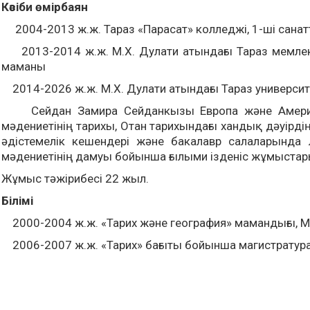
Кәсіби өмірбаян
2004-2013 ж.ж. Тараз «Парасат» колледжі, 1-ші санатт
2013-2014 ж.ж. М.Х. Дулати атындағы Тараз мемлекетт
маманы
2014-2026 ж.ж. М.Х. Дулати атындағы Тараз университ
Сейдан Замира Сейданкызы Европа және Америка е
мәдениетінің тарихы, Отан тарихындағы хандық дәуірді
әдістемелік кешендері және бакалавр салаларында
мәдениетінің дамуы бойынша ғылыми ізденіс жұмыстар
Жұмыс тәжірибесі 22 жыл.
Білімі
2000-2004 ж.ж. «Тарих және география» мамандығы, М.Х
2006-2007 ж.ж. «Тарих» бағыты бойынша магистратура, 