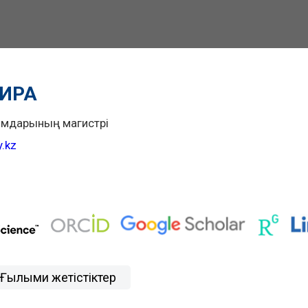
ИРА
лымдарының магистрі
.kz
Ғылыми жетістіктер