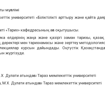
ы мұғалімі
ік университеті «Біліктілікті арттыру және қайта дая
еті «Тарих» кафедрасының аға оқытушысы.
лдерінің жаңа және қазіргі заман тарихы, қазақ
ң деректері мен тарихнамасы және зерттеу методология
 лекциялар курсын дайындады. Оңтүстік Қазақстан
ын жүргізуде.
. Дулати атындағы Тараз мемлекеттік университеті
М.Х. Дулати атындағы Тараз мемлекеттік университеті