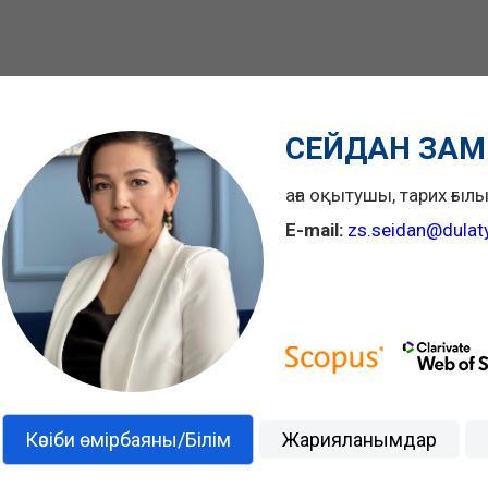
СЕЙДАН ЗАМ
аға оқытушы, тарих ғы
E-mail:
zs.seidan@dulaty
Кәсіби өмірбаяны/Білім
Жарияланымдар