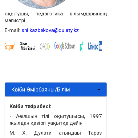
оқытушы, педагогика ғылымдарының
магистрі
E-mail:
shi.kazbekova@dulaty.kz
Кәсіби Өмірбаяны/Білім
Кәсіби тәжірибесі:
- Ағылшын тілі оқытушысы, 1997
жылдан қазіргі уақытқа дейін
М. Х. Дулати атындағы Тараз