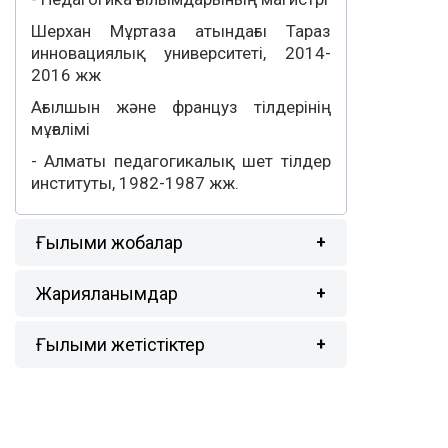
Шерхан Мұртаза атындағы Тараз
инновациялық университеті, 2014-
2016 жж
Ағылшын және француз тілдерінің
мұғалімі
- Алматы педагогикалық шет тілдер
институты, 1982-1987 жж.
Ғылыми жобалар
Жарияланымдар
Ғылыми жетістіктер