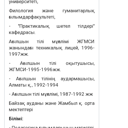
университеті,
Филология және гуманитарлық
ғылымдарфакультеті,
- "Практикалық шетел тілдері"
кафедрасы.
Ағылшын тілі мұғалімі ЖГМСИ
жанындағы техникалық лицей, 1996-
1997жж.
- Ағылшын тілі оқытушысы,
ЖГМСИ-1995-1996жж.
- Ағылшын тілінің аудармашысы,
Алматы қ., 1992-1994
- Ағылшын тілі мұғалімі, 1987-1992 жж
Байзақ ауданы және Жамбыл қ. орта
мектептері
Білімі:
- Педагогика ғылымдарының магистрі