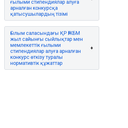
ғылыми стипендиялар алуға
арналған конкурсқа
қатысушылардың тізімі
Ғылым саласындағы ҚР ҒЖБМ
жыл сайынғы сыйлықтар мен
мемлекеттік ғылыми
стипендиялар алуға арналған
конкурс өткізу туралы
нормативтік құжаттар