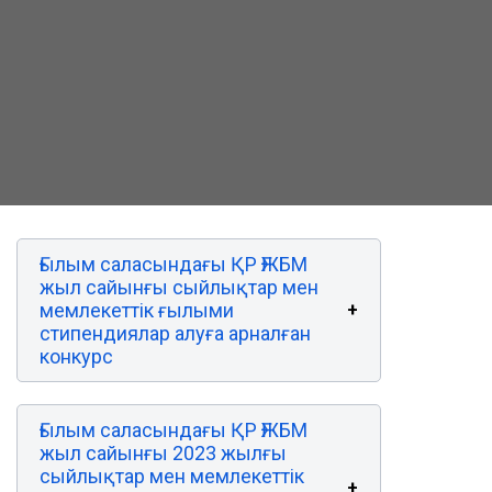
Ғылым саласындағы ҚР ҒЖБМ
жыл сайынғы сыйлықтар мен
мемлекеттік ғылыми
стипендиялар алуға арналған
конкурс
Ғылым саласындағы ҚР ҒЖБМ
жыл сайынғы 2023 жылғы
сыйлықтар мен мемлекеттік